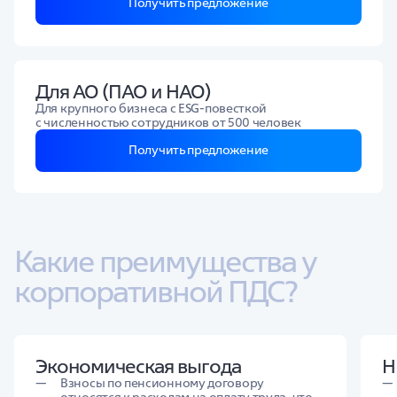
Получить предложение
Для АО (ПАО и НАО)
Для крупного бизнеса с ESG‑повесткой
с численностью сотрудников от 500 человек
Получить предложение
Какие преимущества у 
корпоративной ПДС?
Экономическая выгода
H
Взносы по пенсионному договору