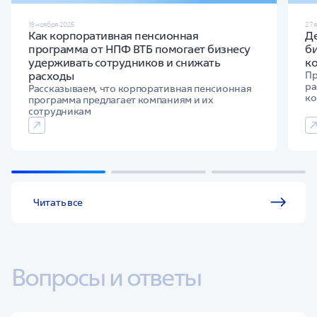
19 ноября 2025
27 
Как корпоративная пенсионная
Д
программа от НПФ ВТБ помогает бизнесу
би
удерживать сотрудников и снижать
к
расходы
Пр
ра
Рассказываем, что корпоративная пенсионная
ко
программа предлагает компаниям и их
сотрудникам
Читать все
Вопросы и ответы