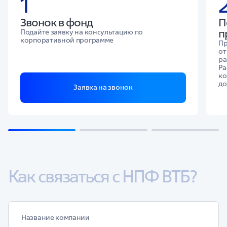
1
Звонок в фонд
П
п
Подайте заявку на консультацию по
корпоративной программе
Пр
от
ра
Ра
ко
до
Заявка на звонок
Как связаться с НПФ ВТБ?
Название компании