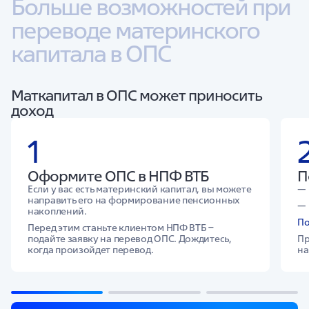
Больше возможностей при 
переводе материнского 
капитала в ОПС
Маткапитал в ОПС может приносить
доход
1
Оформите ОПС в НПФ ВТБ
П
Если у вас есть материнский капитал, вы можете
направить его на формирование пенсионных
накоплений.
По
Перед этим станьте клиентом НПФ ВТБ ‒
подайте заявку на перевод ОПС. Дождитесь,
Пр
когда произойдет перевод.
на