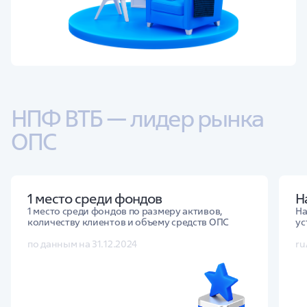
НПФ ВТБ — лидер рынка 
ОПС
1 место среди фондов
Н
1 место среди фондов по размеру активов,
На
количеству клиентов и объему средств ОПС
ус
по данным на 31.12.2024
ru