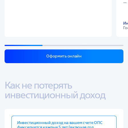
Ин
Го
Оформить онлайн
Как не потерять 
инвестиционный доход
Инвестиционный доход на вашем счете ОПС
фиксируется каждые 5 лет (включая год