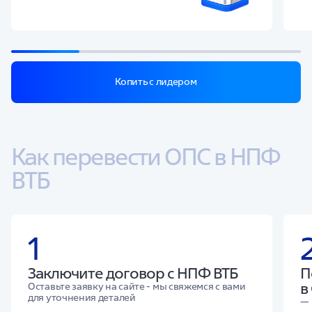
Копить с лидером
Как перевести ОПС в НПФ 
ВТБ
1
Заключите договор с НПФ ВТБ
П
в
Оставьте заявку на сайте - мы свяжемся с вами
для уточнения деталей