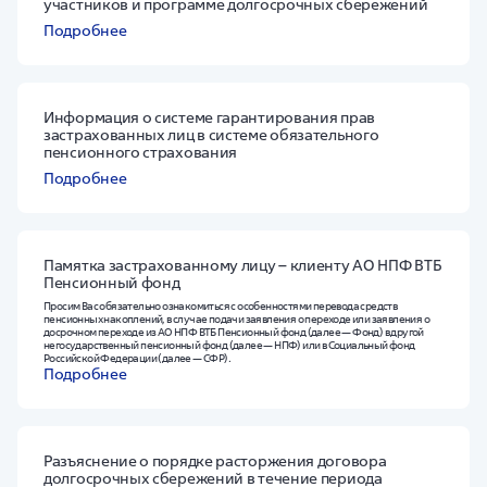
участников и программе долгосрочных сбережений
Подробнее
Информация о системе гарантирования прав
застрахованных лиц в системе обязательного
пенсионного страхования
Подробнее
Памятка застрахованному лицу – клиенту АО НПФ ВТБ
Пенсионный фонд
Просим Вас обязательно ознакомиться с особенностями перевода средств
пенсионных накоплений, в случае подачи заявления о переходе или заявления о
досрочном переходе из АО НПФ ВТБ Пенсионный фонд (далее — Фонд) в другой
негосударственный пенсионный фонд (далее — НПФ) или в Социальный фонд
Российской Федерации (далее — СФР).
Подробнее
Разъяснение о порядке расторжения договора
долгосрочных сбережений в течение периода