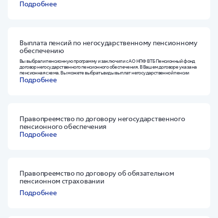
Подробнее
Выплата пенсий по негосударственному пенсионному
обеспечению
Вы выбрали пенсионную программу и заключили с АО НПФ ВТБ Пенсионный фонд
договор негосударственного пенсионного обеспечения. В Вашем договоре указана
пенсионная схема. Вы можете выбрать виды выплат негосударственной пенсии
Подробнее
Правопреемство по договору негосударственного
пенсионного обеспечения
Подробнее
Правопреемство по договору об обязательном
пенсионном страховании
Подробнее