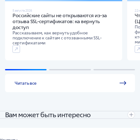
вкладчиком-юридическим лицом (если данное условие
предусмотрено пенсионным договором).
5 августа 2026
22 
Российские сайты не открываются из-за
Ч
отзыва SSL-сертификатов: ка вернуть
(
доступ
По
фи
Рассказываем, как вернуть удобное
кт
подключение к сайтам с отозванными SSL-
м
сертификатами
Читать все
Вам может быть интересно
Полезные ссылки
Города