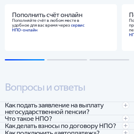
Пополнить счёт онлайн
П
Пополняйте счёт в любом месте в
По
удобное для вас время через
сервис
пр
НПО-онлайн
пе
Н
Вопросы и ответы
Как подать заявление на выплату
негосударственной пенсии?
Что такое НПО?
Оформить заявление о выплате негосударственной пенсии
Как делать взносы по договору НПО?
вы можете:
Негосударственное пенсионное обеспечение (НПО) — это
Как подключить «автоплатеж»?