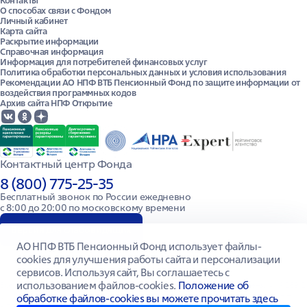
Контакты
О способах связи с Фондом
Сервисы
Личный кабинет
Карта сайта
Калькулятор ПДС
Раскрытие информации
Калькулятор ОПС
Справочная информация
Информация для потребителей финансовых услуг
Личный кабинет ПДС
Политика обработки персональных данных и условия использования
Сменить Фонд
Рекомендации АО НПФ ВТБ Пенсионный Фонд по защите информации от
Перевод ОПС в ПДС
воздействия программных кодов
Архив сайта НПФ Открытие
ПДС
Программа долгосрочных сбережений
Детские сбережения
Тест-драйв ПДС
Для ИП и самозанятых
Контактный центр Фонда
Для молодежи
8 (800) 775-25-35
Для родителей
Для взрослых
Бесплатный звонок по России ежедневно

с 8:00 до 20:00 по московскому времени
Версия для слабовидящих
АО НПФ ВТБ Пенсионный Фонд использует файлы-
cookies для улучшения работы сайта и персонализации
сервисов. Используя сайт, Вы соглашаетесь с
использованием файлов-cookies.
Положение об
Все права защищены © 2026. АО НПФ ВТБ Пенсионный фонд Лицензия № 269/2
от 18.10.2007 г. выдана Федеральной службой по финансовым рынкам. ИНН/
обработке файлов-cookies вы можете прочитать здесь
КПП 7709445387/770301001, ОГРН 1147799014692