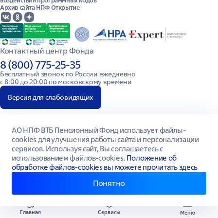
воздействия программных кодов
Архив сайта НПФ Открытие
Контактный центр Фонда
8 (800) 775-25-35
Бесплатный звонок по России ежедневно

с 8:00 до 20:00 по московскому времени
Версия для слабовидящих
АО НПФ ВТБ Пенсионный Фонд использует файлы-
Все права защищены © 2026. АО НПФ ВТБ Пенсионный Фонд Лицензия № 269/2
cookies для улучшения работы сайта и персонализации
от 18.10.2007 г. выдана Федеральной службой по финансовым рынкам. ИНН/
сервисов. Используя сайт, Вы соглашаетесь с
КПП 7709445387/770301001, ОГРН 1147799014692
использованием файлов-cookies.
Положение об
Сайт vtbnpf.ru зарегистрирован как СМИ, ЭЛ №ФС77-59877 от 17.11.2014 г.
обработке файлов-cookies вы можете прочитать здесь
Понятно
Главная
Сервисы
Меню