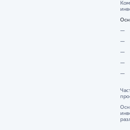
Ком
инв
Осн
Час
про
Осн
инв
раз