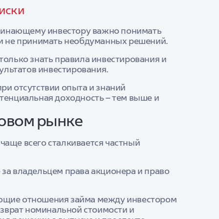
риски
ачинающему инвестору важно понимать
 и не принимать необдуманных решений.
только знать правила инвестирования и
зультатов инвестирования.
ри отсутствии опыта и знаний
отенциальная доходность – тем выше и
довом рынке
чаще всего сталкивается частный
за владельцем права акционера и право
ющие отношения займа между инвестором
озврат номинальной стоимости и