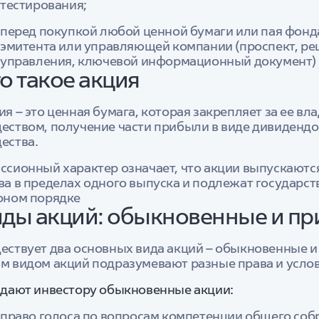
тестирования;
перед покупкой любой ценной бумаги или пая фонд
эмитента или управляющей компании (проспект, ре
управления, ключевой информационный документ) и
о такое акция
ия – это ценная бумага, которая закрепляет за ее вл
еством, получение части прибыли в виде дивидендо
ества.
ссионный характер означает, что акции выпускаютс
ва в пределах одного выпуска и подлежат государс
оном порядке
ды акций: обыкновенные и п
ествует два основных вида акций – обыкновенные 
м видом акций подразумевают разные права и услов
 дают инвестору обыкновенные акции:
право голоса по вопросам компетенции общего соб