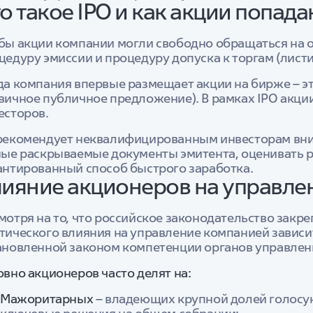
о такое IPO и как акции попад
бы акции компании могли свободно обращаться на о
цедуру эмиссии и процедуру допуска к торгам (листи
да компания впервые размещает акции на бирже – это н
вичное публичное предложение). В рамках IPO акци
есторов.
рекомендует неквалифицированным инвесторам вни
ные раскрываемые документы эмитента, оценивать ри
антированный способ быстрого заработка.
ияние акционеров на управле
мотря на то, что российское законодательство закр
тического влияния на управление компанией зависи
ановленной законом компетенции органов управлен
овно акционеров часто делят на:
Мажоритарных
– владеющих крупной долей голосу