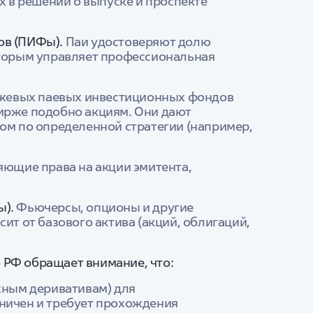
х в решении о выпуске и проспекте
ов (ПИФы).
Паи удостоверяют долю
оторым управляет профессиональная
жевых паевых инвестиционных фондов
ирже подобно акциям. Они дают
ом по определенной стратегии (например,
яющие права на акции эмитента,
ы).
Фьючерсы, опционы и другие
ит от базового актива (акций, облигаций,
 РФ обращает внимание, что:
жным деривативам) для
ничен и требует прохождения