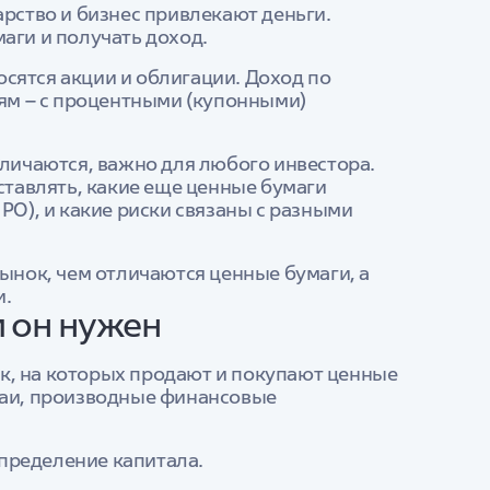
арство и бизнес привлекают деньги.
аги и получать доход.
сятся акции и облигации. Доход по
иям – с процентными (купонными)
тличаются, важно для любого инвестора.
ставлять, какие еще ценные бумаги
PO), и какие риски связаны с разными
рынок, чем отличаются ценные бумаги, а
и.
м он нужен
к, на которых продают и покупают ценные
паи, производные финансовые
пределение капитала.