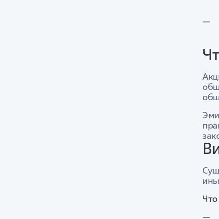
Чт
Акц
общ
общ
Эми
пра
зак
Ви
Сущ
ины
Что