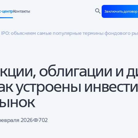
с-центр
Контакты
Заключить догово
, IPO: объясняем самые популярные термины фондового р
кции, облигации и 
ак устроены инвест
ынок
февраля 2026
702