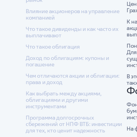
Цен
Гра
Влияние акционеров на управление
компанией
К н
акц
Что такое дивиденды и как часто их
вып
выплачивают
Пон
Что такое облигация
Для
Доход по облигациям: купоны и
сущ
погашение
инс
Чем отличаются акции и облигации:
В э
права и доход
так
Фо
Как выбрать между акциями,
облигациями и другими
Фон
инструментами
бум
инс
Программа долгосрочных
сбережений от НПФ ВТБ: инвестиции
На 
для тех, кто ценит надежность