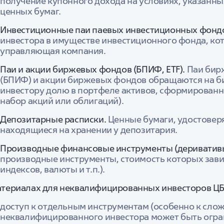
получение купонного дохода на условиях, указанны
ценных бумаг.
Инвестиционные паи паевых инвестиционных фонд
инвестора в имуществе инвестиционного фонда, к
управляющая компания.
Паи и акции биржевых фондов (БПИФ, ETF).
Паи бир
(БПИФ) и акции биржевых фондов обращаются на б
инвестору долю в портфеле активов, сформированн
набор акций или облигаций).
Депозитарные расписки.
Ценные бумаги, удостовер
находящиеся на хранении у депозитария.
Производные финансовые инструменты (дериватив
производные инструменты, стоимость которых завис
индексов, валюты и т.п.).
атериалах для неквалифицированных инвесторов ЦБ
доступ к отдельным инструментам (особенно к сло
неквалифицированного инвестора может быть огра