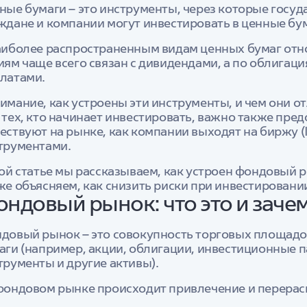
ные бумаги – это инструменты, через которые госуд
ждане и компании могут инвестировать в ценные бум
аиболее распространенным видам ценных бумаг отно
иям чаще всего связан с дивидендами, а по облигац
латами.
имание, как устроены эти инструменты, и чем они о
 тех, кто начинает инвестировать, важно также пред
ествуют на рынке, как компании выходят на биржу (I
трументами.
той статье мы рассказываем, как устроен фондовый 
же объясняем, как снизить риски при инвестировани
ндовый рынок: что это и заче
довый рынок – это совокупность торговых площадо
аги (например, акции, облигации, инвестиционные 
трументы и другие активы).
фондовом рынке происходит привлечение и перерас