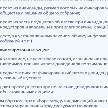
право на дивиденды, размер которых не фиксирован
общества и решения общего собрания;
право на часть имущества общества при ликвидаци
кредиторов и владельцев привилегированных акций
доступ к установленному законом объему информац
собраний и т.п.).
вилегированные акции:
как правило, не дают право голоса, если иное не п
(например, при невыплате дивидендов по этим акци
предусматривают фиксированный размер дивиденда
указанный в уставе;
дают преимущество при получении дивидендов и им
обыкновенными акциями.
им образом, при выборе между видами акций инвес
стием в управлении и предсказуемостью дохода.