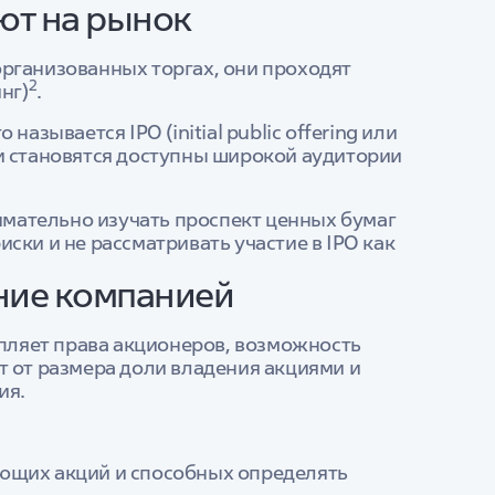
ают на рынок
рганизованных торгах, они проходят
2
нг)
.
азывается IPO (initial public offering или
и становятся доступны широкой аудитории
мательно изучать проспект ценных бумаг
ски и не рассматривать участие в IPO как
ние компанией
епляет права акционеров, возможность
т от размера доли владения акциями и
ия.
ющих акций и способных определять