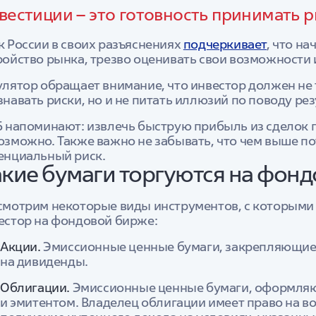
вестиции – это готовность принимать 
к России в своих разъяснениях
подчеркивает
, что н
ройство рынка, трезво оценивать свои возможности
улятор обращает внимание, что инвестор должен не 
знавать риски, но и не питать иллюзий по поводу ре
Б напоминают: извлечь быструю прибыль из сделок п
озможно. Также важно не забывать, что чем выше п
енциальный риск.
кие бумаги торгуются на фон
смотрим некоторые виды инструментов, с которыми 
естор на фондовой бирже:
Акции.
Эмиссионные ценные бумаги, закрепляющие 
на дивиденды.
Облигации.
Эмиссионные ценные бумаги, оформля
и эмитентом. Владелец облигации имеет право на в