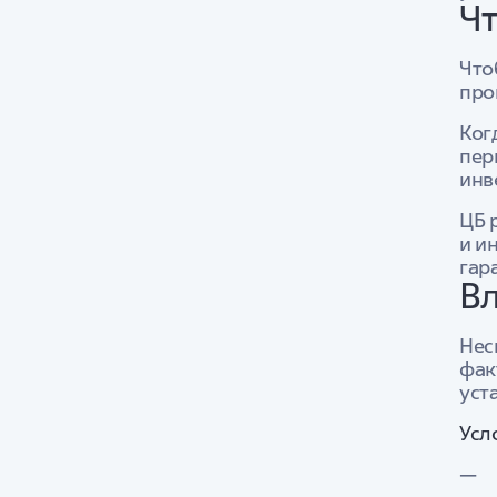
Чт
Что
про
Ког
пер
инв
ЦБ 
и и
гар
Вл
Нес
фак
уст
Усл