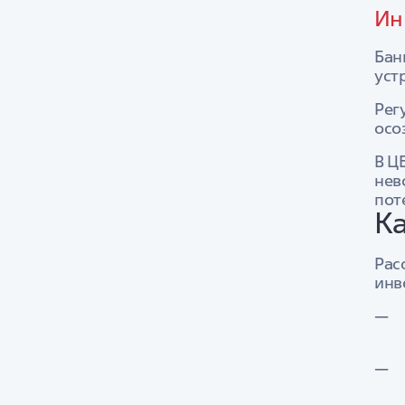
Ин
Бан
уст
Рег
осо
В Ц
нев
пот
Ка
Рас
инв