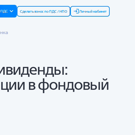
р ПДС
Сделать взнос по ПДС / НПО
Личный кабинет
ынка
дивиденды:
иции в фондовый