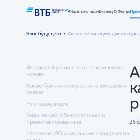
Частным лицам
Бизнесу
О Фонде
Прес
Блог будущего
/
Акции, облигации, дивиденды
А
Фондовый рынок: что это и зачем он
нужен
к
Какие бумаги торгуются на фондовом
рынке
р
Что такое акция
Виды акций: обыкновенные и
привилегированные
26 
Что такое IPO и как акции попадают на
рынок