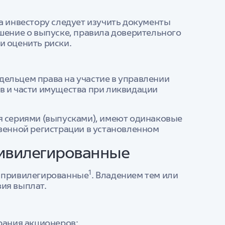
а инвестору следует изучить документы
шение о выпуске, правила доверительного
 оценить риски.
адельцем права на участие в управлении
в и части имущества при ликвидации
я сериями (выпусками), имеют одинаковые
твенной регистрации в установленном
ривилегированные
1
и привилегированные
. Владением тем или
ия выплат.
рания акционеров;