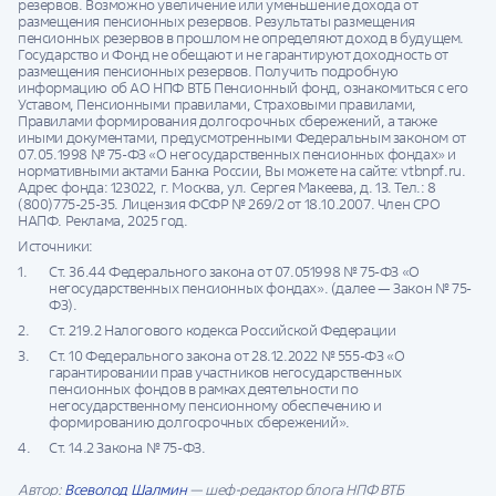
резервов. Возможно увеличение или уменьшение дохода от
размещения пенсионных резервов. Результаты размещения
пенсионных резервов в прошлом не определяют доход в будущем.
Государство и Фонд не обещают и не гарантируют доходность от
размещения пенсионных резервов. Получить подробную
информацию об АО НПФ ВТБ Пенсионный фонд, ознакомиться с его
Уставом, Пенсионными правилами, Страховыми правилами,
Правилами формирования долгосрочных сбережений, а также
иными документами, предусмотренными Федеральным законом от
07.05.1998 № 75-ФЗ «О негосударственных пенсионных фондах» и
нормативными актами Банка России, Вы можете на сайте: vtbnpf.ru.
Адрес фонда: 123022, г. Москва, ул. Сергея Макеева, д. 13. Тел.: 8
(800)775-25-35. Лицензия ФСФР № 269/2 от 18.10.2007. Член СРО
НАПФ. Реклама, 2025 год.
Источники:
Ст. 36.44 Федерального закона от 07.051998 № 75-ФЗ «О
негосударственных пенсионных фондах». (далее — Закон № 75-
ФЗ).
Ст. 219.2 Налогового кодекса Российской Федерации
Ст. 10 Федерального закона от 28.12.2022 № 555-ФЗ «О
гарантировании прав участников негосударственных
пенсионных фондов в рамках деятельности по
негосударственному пенсионному обеспечению и
формированию долгосрочных сбережений».
Ст. 14.2 Закона № 75-ФЗ.
Автор:
Всеволод Шалмин
— шеф-редактор блога НПФ ВТБ