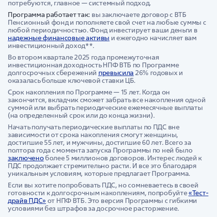
потребуются, главное — системный подход.
Программа работает так:
вы заключаете договор с ВТБ
Пенсионный фонд и пополняете свой счет на любые суммы с
любой периодичностью. Фонд инвестирует ваши деньги в
надежные финансовые активы
и ежегодно начисляет вам
инвестиционный доход**.
Во втором квартале 2025 года промежуточная
инвестиционная доходность НПФ ВТБ по Программе
долгосрочных сбережений
превысила
26% годовых и
оказалась больше ключевой ставки ЦБ.
Срок накопления по Программе — 15 лет. Когда он
закончится, вкладчик сможет забрать все накопления одной
суммой или выбрать периодические ежемесячные выплаты
(на определенный срок или до конца жизни).
Начать получать периодические выплаты по ПДС вне
зависимости от срока накопления смогут женщины,
достигшие 55 лет, и мужчины, достигшие 60 лет. Всего за
полтора года с момента запуска Программы по ней было
заключено
более 5 миллионов договоров. Интерес людей к
ПДС продолжает стремительно расти. И все это благодаря
уникальным условиям, которые предлагает Программа.
Если вы хотите попробовать ПДС, но сомневаетесь в своей
готовности к долгосрочным накоплениям, попробуйте
«Тест-
драйв ПДС»
от НПФ ВТБ. Это версия Программы с гибкими
условиями без штрафов за досрочное расторжение.