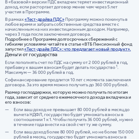
В «базовой» версии ПДС вкладчик теряет инвестиционный
доход, если расторгает договор менее чем через 5 лет
участия в Программе.
В рамках
«Тест-драйва ПДС»
Программу можно покинуть в
любое время и забрать собственные средства вместе с
начисленным на них инвестиционным доходом. Например,
через 3 года после заключения договора.
Подробнее о Программе долгосрочных сбережений с
гибкими условиями читайте в статье «ВТБ Пенсионный фонд
запустил
«Тест-драйв ПДС»: что предлагает новый продукт».
Деньги от государства
Если пополнять счет по ПДС на сумму от 2 000 рублей в год,
1
прибавку к вашим взносам будет делать государство
.
Максимум — 36 000 рублей в год.
Софинансирование продлится 10 лет с момента заключения
договора. За это время можно получить до 360 000 рублей.
Размер господдержки, которую можно получить по итогам
года, зависит от среднего ежемесячного дохода вкладчика и
его взносов:
Если ваш доход не превышает 80 000 рублей в месяц до
вычета НДФЛ, государство будет умножать взносы в
соотношении 1 к 1. Чтобы получить 36 000 рублей, нужно
в течение года внести на свой счет ту же сумму.
Если ваш доход более 80 000 рублей, но не более 150 000
рублей в месяц, государство будет умножать взносы в