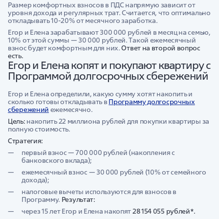
Размер комфортных взносов в ПДС напрямую зависит от
уровня дохода и регулярных трат. Считается, что оптимально
откладывать 10-20% от месячного заработка.
Егор и Елена зарабатывают 300 000 рублей в месяц на семью,
10% от этой суммы — 30 000 рублей. Такой ежемесячный
взнос будет комфортным для них.
Ответ на второй вопрос
есть.
Егор и Елена копят и покупают квартиру с
Программой долгосрочных сбережений
Егор и Елена определили, какую сумму хотят накопить и
сколько готовы откладывать в
Программу долгосрочных
сбережений
ежемесячно.
Цель:
накопить 22 миллиона рублей для покупки квартиры за
полную стоимость.
Стратегия:
первый взнос — 700 000 рублей (накопления с
банковского вклада);
ежемесячный взнос — 30 000 рублей (10% от семейного
дохода);
налоговые вычеты используются для взносов в
Программу.
Результат:
через 15 лет Егор и Елена накопят
28 154 055 рублей*.