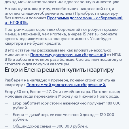
доход, можно использовать как долгосрочную инвестицию.
Но как купить квартиру, если больших накоплений нет, а
ипотека слишком обременительна? Приобрести квартиру
без ипотеки поможет
Программа долгосрочных сбережений
от НПФ ВТБ.
Программа долгосрочных сбережений потребует гораздо
меньше вложений, чем ипотека, а через 15 лет вы сможете
купить недвижимость за полную стоимость. У вас будет
квартира и не будет кредита.
В этой статье мы рассказываем, как вложить несколько
миллионов в
Программу долгосрочных сбережений
от НПФ
ВТБ и забрать в четыре раза больше. Составляем пошаговую
стратегию для покупки квартиры.
Егор и Елена решили купить квартиру
Разберем на наглядном примере, почему стоит копить на
квартиру с
Программой долгосрочных сбережений.
Егору 30 лет, Елене — 27. Они семейная пара. Пять лет назад
молодые люди переехали в Москву из Нижнего Новгорода.
Егор работает юристом и ежемесячно получает 180 000
рублей.
Елена — дизайнер, ее ежемесячный доход — 120 000
рублей.
Общий доход семьи — 300 000 рублей.