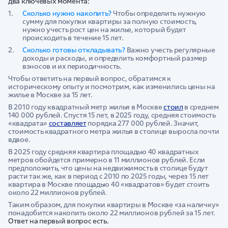
два ключевых момента:
Сколько нужно накопить?
Чтобы определить нужную
сумму для покупки квартиры за полную стоимость,
нужно учесть рост цен на жилье, который будет
происходить в течение 15 лет.
Сколько готовы откладывать?
Важно учесть регулярные
доходы и расходы, и определить комфортный размер
взносов и их периодичность.
Чтобы ответить на первый вопрос, обратимся к
историческому опыту и посмотрим, как изменились цены на
жилье в Москве за 15 лет.
В 2010 году квадратный метр жилья в Москве
стоил
в среднем
140 000 рублей. Спустя 15 лет, в 2025 году, средняя стоимость
«квадрата»
составляет
порядка 277 000 рублей. Значит,
стоимость квадратного метра жилья в столице выросла почти
вдвое.
В 2025 году средняя квартира площадью 40 квадратных
метров обойдется примерно в 11 миллионов рублей. Если
предположить, что цены на недвижимость в столице будут
расти так же, как в период с 2010 по 2025 годы, через 15 лет
квартира в Москве площадью 40 «квадратов» будет стоить
около 22 миллионов рублей.
Таким образом, для покупки квартиры в Москве «за наличку»
понадобится накопить около 22 миллионов рублей за 15 лет.
Ответ на первый вопрос есть.