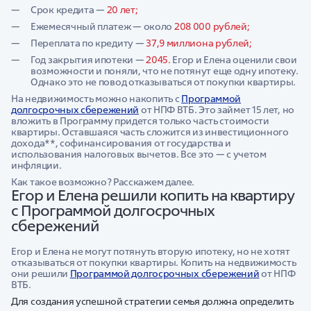
Срок кредита —
20 лет;
Ежемесячный платеж — около
208 000 рублей;
Переплата по кредиту —
37,9 миллиона рублей;
Год закрытия ипотеки —
2045.
Егор и Елена оценили свои
возможности и поняли, что не потянут еще одну ипотеку.
Однако это не повод отказываться от покупки квартиры.
На недвижимость можно накопить с
Программой
долгосрочных сбережений
от НПФ ВТБ. Это займет 15 лет, но
вложить в Программу придется только часть стоимости
квартиры. Оставшаяся часть сложится из инвестиционного
дохода**, софинансирования от государства и
использования налоговых вычетов. Все это — с учетом
инфляции.
Как такое возможно? Расскажем далее.
Егор и Елена решили копить на квартиру
с Программой долгосрочных
сбережений
Егор и Елена не могут потянуть вторую ипотеку, но не хотят
отказываться от покупки квартиры. Копить на недвижимость
они решили
Программой долгосрочных сбережений
от НПФ
ВТБ.
Для создания успешной стратегии семья должна определить