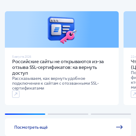
5 августа 2026
22 
Российские сайты не открываются из-за
Ч
отзыва SSL-сертификатов: ка вернуть
(
доступ
По
фи
Рассказываем, как вернуть удобное
кт
подключение к сайтам с отозванными SSL-
м
сертификатами
Посмотреть ещё