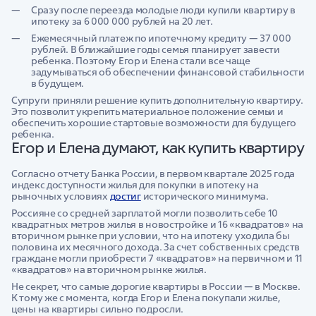
Сразу после переезда молодые люди купили квартиру в
ипотеку за 6 000 000 рублей на 20 лет.
Ежемесячный платеж по ипотечному кредиту — 37 000
рублей. В ближайшие годы семья планирует завести
ребенка. Поэтому Егор и Елена стали все чаще
задумываться об обеспечении финансовой стабильности
в будущем.
Супруги приняли решение купить дополнительную квартиру.
Это позволит укрепить материальное положение семьи и
обеспечить хорошие стартовые возможности для будущего
ребенка.
Егор и Елена думают, как купить квартиру
Согласно отчету Банка России, в первом квартале 2025 года
индекс доступности жилья для покупки в ипотеку на
рыночных условиях
достиг
исторического минимума.
Россияне со средней зарплатой могли позволить себе 10
квадратных метров жилья в новостройке и 16 «квадратов» на
вторичном рынке при условии, что на ипотеку уходила бы
половина их месячного дохода. За счет собственных средств
граждане могли приобрести 7 «квадратов» на первичном и 11
«квадратов» на вторичном рынке жилья.
Не секрет, что самые дорогие квартиры в России — в Москве.
К тому же с момента, когда Егор и Елена покупали жилье,
цены на квартиры сильно подросли.