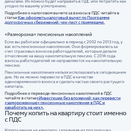
деньгами. Их можно будет направить в ПДС или потратить как
угодно по вашему усмотрению.
Подробнее о налоговом вычете за взносы в ПДС читайте в
статье
Как оформить налоговый вычет по Программе
долгосрочных сбережений: чек-лист с примерами.
«Разморозка» пенсионных накоплений
Если вы работали официально в период с 2002 по 2013 год, у
вас есть пенсионные накопления. Они формировались за
счет страховых взносов работодателей, которые делали
отчисления на вашу накопительную пенсию. С 2014 года
взносы работодателей не направляются на накопительную
пенсию.
Пенсионные накопления нельзя использовать в сегодняшнем
дне. Но их можно перевести в ПДС в качестве
единовременного взноса и сделать частью своего растущего
капитала.
Подробнее о переводе пенсионных накоплений в ПДС
читайте в статье
«Инвестиции без вложений: как перевести
«замороженные» пенсионные накопления в ПДС и
заработать на них».
Почему копить на квартиру стоит именно
с ПДС
Копить деньги на квартиру, складывая их под подушку,