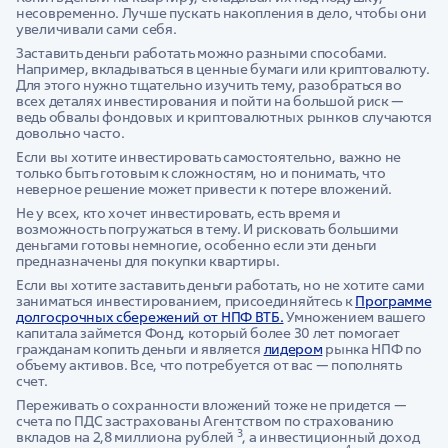
несовременно. Лучше пускать накопления в дело, чтобы они
увеличивали сами себя.
Заставить деньги работать можно разными способами.
Например, вкладываться в ценные бумаги или криптовалюту.
Для этого нужно тщательно изучить тему, разобраться во
всех деталях инвестирования и пойти на большой риск —
ведь обвалы фондовых и криптовалютных рынков случаются
довольно часто.
Если вы хотите инвестировать самостоятельно, важно не
только быть готовым к сложностям, но и понимать, что
неверное решение может привести к потере вложений.
Не у всех, кто хочет инвестировать, есть время и
возможность погружаться в тему. И рисковать большими
деньгами готовы немногие, особенно если эти деньги
предназначены для покупки квартиры.
Если вы хотите заставить деньги работать, но не хотите сами
заниматься инвестированием, присоединяйтесь к
Программе
долгосрочных сбережений от НПФ ВТБ.
Умножением вашего
капитала займется Фонд, который более 30 лет помогает
гражданам копить деньги и является
лидером
рынка НПФ по
объему активов. Все, что потребуется от вас — пополнять
счет.
Переживать о сохранности вложений тоже не придется —
счета по ПДС застрахованы Агентством по страхованию
3
вкладов на 2,8 миллиона рублей
, а инвестиционный доход