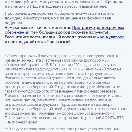
4
не может уйти «в минус» по итогам каждых 5 лет
. Средства
на счетах по ПДС не подлежат аресту и взысканиям.
Программа долгосрочных сбережений — это не только
доходный инструмент, но и защищенная финансовая
подушка.
Чем раньше вы начнете копить по
Программе долгосрочных
сбережений
, тем больший доход сможете получить!
Рассчитайте потенциальный доход с помощью
калькулятора
и присоединяйтесь к Программе!
*Ориентировочный расчет подготовлен на основе доходности к
разнесению на счета участников Программы долгосрочных
сбережений в размере 15,1% по итогам 2024 года. Используемые в
расчете показатели доходности АО НПФ ВТБ Пенсионный фонд не
являются прогнозом относительно финансовых результатов
будущей инвестиционной деятельности фонда и применяются
исключительно в целях расчета ориентировочного размера
долгосрочных сбережений. Государство и Фонд не обещают и не
гарантируют доходность от размещения пенсионных резервов.
Доход от размещения пенсионных резервов может увеличиваться
или уменьшаться, результаты инвестирования в прошлом не
определяют доход в будущем. Перед заключением договора
долгосрочных сбережений необходимо внимательно ознакомиться с
его содержанием, Ключевым информационным документом и
Правилами формирования долгосрочных сбережений АО НПФ ВТБ
Пенсионный фонд.
**В случае положительного результата размещения пенсионных