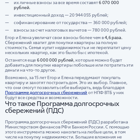
их личные взносы за все время составят
6 070 000
рублей.
инвестиционный доход — 20 944 055 рублей;
софинансирование от государства — 360 000 рублей;
взносы за счет налоговых вычетов — 780 000 рублей.
Егор и Елена увеличат свои взносы более чем в
4,6 раза.
Сбережений хватит для покупки квартиры за полную
стоимость. Семья купит недвижимость и не переплатит цену
нескольких квартир, как это было бы с ипотекой.
Останется еще
6 000 000 рублей
, которые можно будет
добавить для покупки квартиры побольше или потратить эти
деньги на что-то другое.
Возможно, за 15 лет Егор и Елена передумают покупать
квартиру и захотят построить дом. Это их выбор. Главное,
что они смогут позволить себе выбирать, ведь благодаря
Программе долгосрочных сбережений
от НПФ ВТБ у них
будут все средства и возможности.
Что такое Программа долгосрочных
сбережений (ПДС)
Программа долгосрочных сбережений (ПДС) разработана
Министерством финансов РФ и Банком России. С помощью
этого инструмента можно накопить на любые цели, в том
числе на покупку недвижимости. Большие вложения не