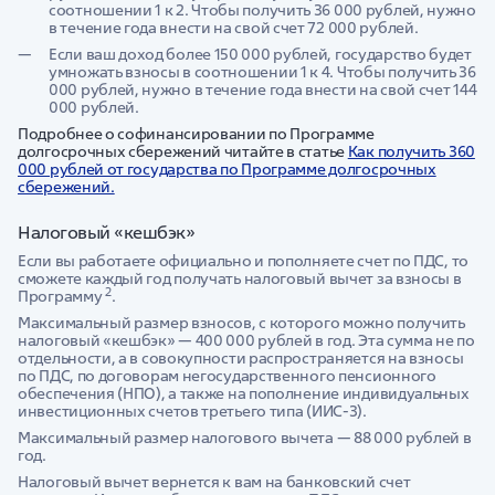
соотношении 1 к 2. Чтобы получить 36 000 рублей, нужно
в течение года внести на свой счет 72 000 рублей.
Если ваш доход более 150 000 рублей, государство будет
умножать взносы в соотношении 1 к 4. Чтобы получить 36
000 рублей, нужно в течение года внести на свой счет 144
000 рублей.
Подробнее о софинансировании по Программе
долгосрочных сбережений читайте в статье
Как получить 360
000 рублей от государства по Программе долгосрочных
сбережений.
Налоговый «кешбэк»
Если вы работаете официально и пополняете счет по ПДС, то
сможете каждый год получать налоговый вычет за взносы в
2
Программу
.
Максимальный размер взносов, с которого можно получить
налоговый «кешбэк» — 400 000 рублей в год. Эта сумма не по
отдельности, а в совокупности распространяется на взносы
по ПДС, по договорам негосударственного пенсионного
обеспечения (НПО), а также на пополнение индивидуальных
инвестиционных счетов третьего типа (ИИС-3).
Максимальный размер налогового вычета — 88 000 рублей в
год.
Налоговый вычет вернется к вам на банковский счет