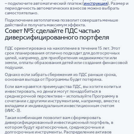
– подключите автоматический платеж (
инструкция
). Размер и
периодичность автоматических взносов можно выбрать
самостоятельно.
Подключение автоплатежа позволит совершать меньше
действий и получать максимум эффекта.
Совет №5: сделайте ПДС частью
диверсифицированного портфеля
ПДС ориентирована на накопление в течение 15 лет. Этот
срок планирования отлично подходит для долгосрочных
целей, например, для приобретения недвижимости или
земли, оплаты образования детей или создания финансовой
подушки.
Однако если забрать сбережения из ПДС раньше срока,
основная выгода от Программы будет потеряна.
Если вам нравятся преимущества ПДС, вы хотите копить и
инвестировать, но деньги могут понадобиться в
среднесрочной перспективе – используйте Программу в
сочетании с другими инструментами, например, вместе с
вкладами и индивидуальным инвестиционным счетом
(ИИС-3).
Такая комбинация позволит вам сформировать
диверсифицированный инвестиционный портфель, в
котором будут краткосрочные, среднесрочные и
долгосрочные инструменты. Распределение активов