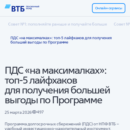
Онлайн-сервисы
Совет №1: пополняйте раньше и получайте больше
Совет №
ПДС «на максималках»: топ-5 лайфхаков для получения
большей выгоды по Программе
ПДС «на максималках»:
топ-5 лайфхаков
для получения большей
выгоды по Программе
497
25 марта 2026
Программа долгосрочных сбережений (ПДС) от НПФ ВТБ –
удобный инвестиционно-накопительный инструмент,