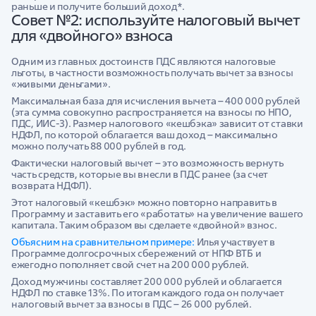
раньше и получите больший доход*.
Совет №2: используйте налоговый вычет
для «двойного» взноса
Одним из главных достоинств ПДС являются налоговые
льготы, в частности возможность получать вычет за взносы
«живыми деньгами».
Максимальная база для исчисления вычета – 400 000 рублей
(эта сумма совокупно распространяется на взносы по НПО,
ПДС, ИИС-3). Размер налогового «кешбэка» зависит от ставки
НДФЛ, по которой облагается ваш доход – максимально
можно получать 88 000 рублей в год.
Фактически налоговый вычет – это возможность вернуть
часть средств, которые вы внесли в ПДС ранее (за счет
возврата НДФЛ).
Этот налоговый «кешбэк» можно повторно направить в
Программу и заставить его «работать» на увеличение вашего
капитала. Таким образом вы сделаете «двойной» взнос.
Объясним на сравнительном примере:
Илья участвует в
Программе долгосрочных сбережений от НПФ ВТБ и
ежегодно пополняет свой счет на 200 000 рублей.
Доход мужчины составляет 200 000 рублей и облагается
НДФЛ по ставке 13%. По итогам каждого года он получает
налоговый вычет за взносы в ПДС – 26 000 рублей.