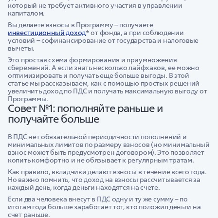
который не требует активного участия в управлении
капиталом.
Вы делаете взносы в Программу – получаете
инвестиционный доход
* от фонда, а при соблюдении
условий – софинансирование от государства и налоговые
вычеты.
Это простая схема формирования и приумножения
сбережений. А если знать несколько лайфхаков, ее можно
оптимизировать и получать еще больше выгоды. В этой
статье мы рассказываем, как с помощью простых решений
увеличить доход по ПДС и получать максимальную выгоду от
Программы.
Совет №1: пополняйте раньше и
получайте больше
В ПДС нет обязательной периодичности пополнений и
минимальных лимитов по размеру взносов (но минимальный
взнос может быть предусмотрен договором). Это позволяет
копить комфортно и не обязывает к регулярным тратам.
Как правило, вкладчики делают взносы в течение всего года.
Но важно помнить, что доход на взносы рассчитывается за
каждый день, когда деньги находятся на счете.
Если два человека внесут в ПДС одну и ту же сумму – по
итогам года больше заработает тот, кто положил деньги на
счет раньше.