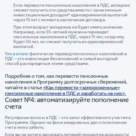
Если перевести пенсионные накопления в ПДС, вкладчик
сможет получить эти средства вместе с начисленным
инвестиционным доходом* единовременной выплатой
через 15 лет с момента заключения договора.
При этом возраст вкладчика не будет иметь значения.
Например, если 35-летний мужчина переведет
пенсионные накопления в ПДС, через 15 лет, когда ему
будет 50 лет, он сможет получить их единовременной
выплатой.
Что в итоге:
фактически перевод пенсионных накоплений в
ПДС – это инвестиции без вложений и самый выгодный
способ распорядиться этими средствами.
Подробнее о том, как перевести пенсионные
накопления в Программу долгосрочных сбережений,
читайте в статье
«Как перевести «замороженные»
пенсионные накопления в ПДС и заработать на них».
Совет №4: автоматизируйте пополнение
счета
Регулярные взносы в ПДС – это залог эффективного участия в
Программе. Однако на фоне ежедневных дел о пополнении
счета легко забыть.
Если вы не хотите рисковать потерей процентов доходности