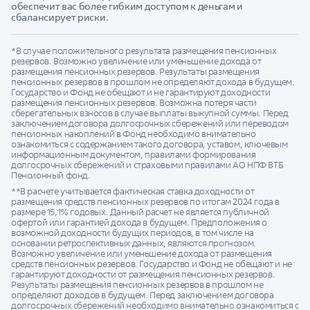
обеспечит вас более гибким доступом к деньгам и
сбалансирует риски.
*В случае положительного результата размещения пенсионных
резервов. Возможно увеличение или уменьшение дохода от
размещения пенсионных резервов. Результаты размещения
пенсионных резервов в прошлом не определяют дохода в будущем.
Государство и Фонд не обещают и не гарантируют доходности
размещения пенсионных резервов. Возможна потеря части
сберегательных взносов в случае выплаты выкупной суммы. Перед
заключением договора долгосрочных сбережений или переводом
пенсионных накоплений в Фонд необходимо внимательно
ознакомиться с содержанием такого договора, уставом, ключевым
информационным документом, правилами формирования
долгосрочных сбережений и страховыми правилами АО НПФ ВТБ
Пенсионный фонд.
**В расчете учитывается фактическая ставка доходности от
размещения средств пенсионных резервов по итогам 2024 года в
размере 15,1% годовых. Данный расчет не является публичной
офертой или гарантией дохода в будущем. Предположения о
возможной доходности будущих периодов, в том числе на
основании ретроспективных данных, являются прогнозом.
Возможно увеличение или уменьшение дохода от размещения
средств пенсионных резервов. Государство и Фонд не обещают и не
гарантируют доходности от размещения пенсионных резервов.
Результаты размещения пенсионных резервов в прошлом не
определяют доходов в будущем. Перед заключением договора
долгосрочных сбережений необходимо внимательно ознакомиться с