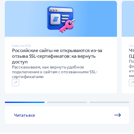
5 августа 2026
22 
Российские сайты не открываются из-за
Ч
отзыва SSL-сертификатов: ка вернуть
(
доступ
По
фи
Рассказываем, как вернуть удобное
кт
подключение к сайтам с отозванными SSL-
м
сертификатами
Читать все