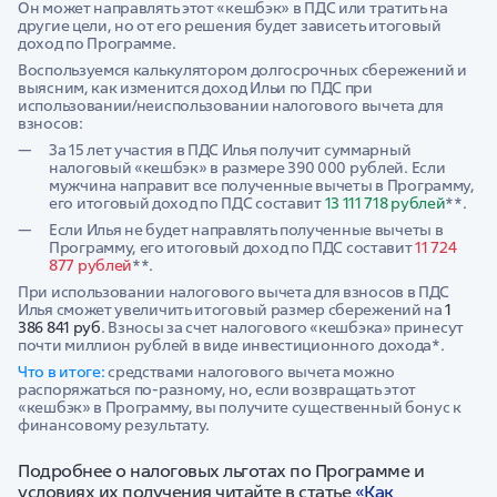
Он может направлять этот «кешбэк» в ПДС или тратить на
другие цели, но от его решения будет зависеть итоговый
доход по Программе.
Воспользуемся калькулятором долгосрочных сбережений и
выясним, как изменится доход Ильи по ПДС при
использовании/неиспользовании налогового вычета для
взносов:
За 15 лет участия в ПДС Илья получит суммарный
налоговый «кешбэк» в размере 390 000 рублей. Если
мужчина направит все полученные вычеты в Программу,
его итоговый доход по ПДС составит
13 111 718 рублей
**.
Если Илья не будет направлять полученные вычеты в
Программу, его итоговый доход по ПДС составит
11 724
877 рублей
**.
При использовании налогового вычета для взносов в ПДС
Илья сможет увеличить итоговый размер сбережений на
1
386 841 руб
. Взносы за счет налогового «кешбэка» принесут
почти миллион рублей в виде инвестиционного дохода*.
Что в итоге:
средствами налогового вычета можно
распоряжаться по-разному, но, если возвращать этот
«кешбэк» в Программу, вы получите существенный бонус к
финансовому результату.
Подробнее о налоговых льготах по Программе и
условиях их получения читайте в статье
«Как