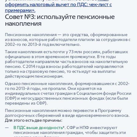
оформить налоговый вычет по ПДС: чек-лист с
примерами».
Совет №3: используйте пенсионные
накопления
Пенсионные накопления — это средства, сформированные
из взносов, которые работодатели платили за сотрудников с
2002-го по 2013-й год включительно.
Такие накопления есть почти у 73 млн россиян, работавших
официально в этом временном промежутке. В те годы
работодатели направляли часть взносов на накопительную
пенсию. С 2014 года взносы работодателей направляются
только на страховую пенсию, то есть идут на выплаты
действующим пенсионерам.
Однако пенсионные накопления, формировавшиеся с 2002-
го по 2013-й годы, не пропали. Они хранятся на
индивидуальных счетах граждан в Социальном фонде России
(СФР) и негосударственных пенсионных фондах (если были
переведены из СФР).
Пенсионные накопления можно перевести в Программу
долгосрочных сбережений в виде единовременного взноса.
Для этого есть две причины:
В ПДС выше доходность
*. СФР и НПФ инвестируют
пенсионные накопления граждан, чтобы защитить эти