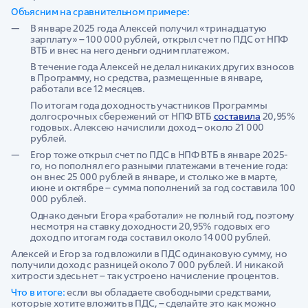
Объясним на сравнительном примере:
В январе 2025 года Алексей получил «тринадцатую
зарплату» – 100 000 рублей, открыл счет по ПДС от НПФ
ВТБ и внес на него деньги одним платежом.
В течение года Алексей не делал никаких других взносов
в Программу, но средства, размещенные в январе,
работали все 12 месяцев.
По итогам года доходность участников Программы
долгосрочных сбережений от НПФ ВТБ
составила
20,95%
годовых. Алексею начислили доход – около 21 000
рублей.
Егор тоже открыл счет по ПДС в НПФ ВТБ в январе 2025-
го, но пополнял его разными платежами в течение года:
он внес 25 000 рублей в январе, и столько же в марте,
июне и октябре – сумма пополнений за год составила 100
000 рублей.
Однако деньги Егора «работали» не полный год, поэтому
несмотря на ставку доходности 20,95% годовых его
доход по итогам года составил около 14 000 рублей.
Алексей и Егор за год вложили в ПДС одинаковую сумму, но
получили доход с разницей около 7 000 рублей. И никакой
хитрости здесь нет – так устроено начисление процентов.
Что в итоге:
если вы обладаете свободными средствами,
которые хотите вложить в ПДС, – сделайте это как можно