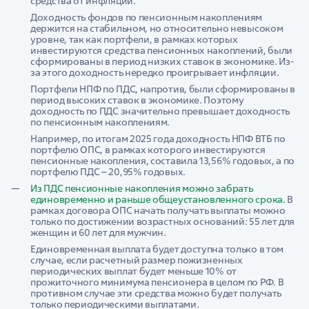
средства от инфляции.
Доходность фондов по пенсионным накоплениям
держится на стабильном, но относительно невысоком
уровне, так как портфели, в рамках которых
инвестируются средства пенсионных накоплений, были
сформированы в период низких ставок в экономике. Из-
за этого доходность нередко проигрывает инфляции.
Портфели НПФ по ПДС, напротив, были сформированы в
период высоких ставок в экономике. Поэтому
доходность по ПДС значительно превышает доходность
по пенсионным накоплениям.
Например, по итогам 2025 года доходность НПФ ВТБ по
портфелю ОПС, в рамках которого инвестируются
пенсионные накопления, составила 13,56% годовых, а по
портфелю ПДС – 20,95% годовых.
Из ПДС пенсионные накопления можно забрать
единовременно и раньше общеустановленного срока.
В
рамках договора ОПС начать получать выплаты можно
только по достижении возрастных оснований: 55 лет для
женщин и 60 лет для мужчин.
Единовременная выплата будет доступна только в том
случае, если расчетный размер пожизненных
периодических выплат будет меньше 10% от
прожиточного минимума пенсионера в целом по РФ. В
противном случае эти средства можно будет получать
только периодическими выплатами.