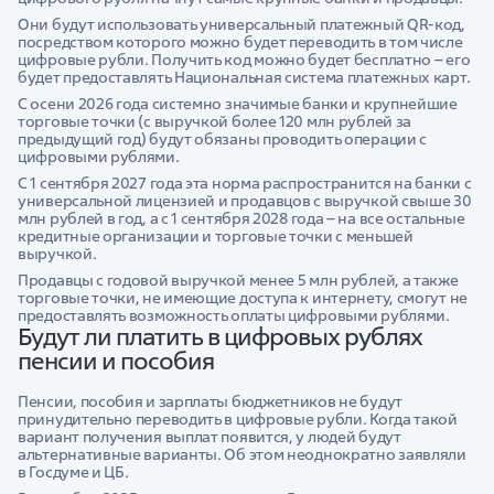
Они будут использовать универсальный платежный QR-код,
посредством которого можно будет переводить в том числе
цифровые рубли. Получить код можно будет бесплатно – его
будет предоставлять Национальная система платежных карт.
С осени 2026 года системно значимые банки и крупнейшие
торговые точки (с выручкой более 120 млн рублей за
предыдущий год) будут обязаны проводить операции с
цифровыми рублями.
С 1 сентября 2027 года эта норма распространится на банки с
универсальной лицензией и продавцов с выручкой свыше 30
млн рублей в год, а с 1 сентября 2028 года – на все остальные
кредитные организации и торговые точки с меньшей
выручкой.
Продавцы с годовой выручкой менее 5 млн рублей, а также
торговые точки, не имеющие доступа к интернету, смогут не
предоставлять возможность оплаты цифровыми рублями.
Будут ли платить в цифровых рублях
пенсии и пособия
Пенсии, пособия и зарплаты бюджетников не будут
принудительно переводить в цифровые рубли. Когда такой
вариант получения выплат появится, у людей будут
альтернативные варианты. Об этом неоднократно заявляли
в Госдуме и ЦБ.