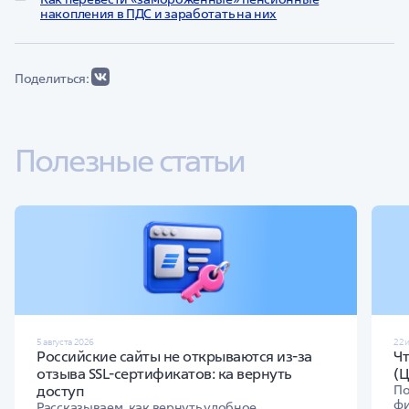
накопления в ПДС и заработать на них
Поделиться:
Полезные статьи
5 августа 2026
22 
Российские сайты не открываются из-за
Ч
отзыва SSL-сертификатов: ка вернуть
(
доступ
По
фи
Рассказываем, как вернуть удобное