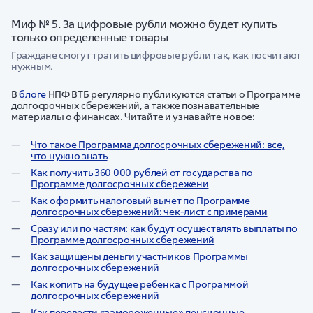
Миф № 5. За цифровые рубли можно будет купить
только определенные товары
Граждане смогут тратить цифровые рубли так, как посчитают
нужным.
В
блоге
НПФ ВТБ регулярно публикуются статьи о Программе
долгосрочных сбережений, а также познавательные
материалы о финансах. Читайте и узнавайте новое:
Что такое Программа долгосрочных сбережений: все,
что нужно знать
Как получить 360 000 рублей от государства по
Программе долгосрочных сбережени
Как оформить налоговый вычет по Программе
долгосрочных сбережений: чек-лист с примерами
Сразу или по частям: как будут осуществлять выплаты по
Программе долгосрочных сбережений
Как защищены деньги участников Программы
долгосрочных сбережений
Как копить на будущее ребенка с Программой
долгосрочных сбережений
Как перевести «замороженные» пенсионные