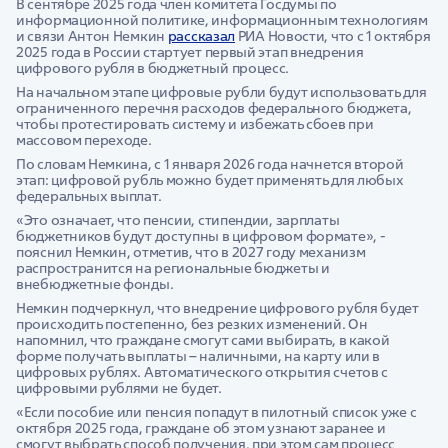
В сентябре 2025 года член комитета Госдумы по
информационной политике, информационным технологиям
и связи Антон Немкин
рассказал
РИА Новости, что с 1 октября
2025 года в России стартует первый этап внедрения
цифрового рубля в бюджетный процесс.
На начальном этапе цифровые рубли будут использовать для
ограниченного перечня расходов федерального бюджета,
чтобы протестировать систему и избежать сбоев при
массовом переходе.
По словам Немкина, с 1 января 2026 года начнется второй
этап: цифровой рубль можно будет применять для любых
федеральных выплат.
«Это означает, что пенсии, стипендии, зарплаты
бюджетников будут доступны в цифровом формате», -
пояснил Немкин, отметив, что в 2027 году механизм
распространится на региональные бюджеты и
внебюджетные фонды.
Немкин подчеркнул, что внедрение цифрового рубля будет
происходить постепенно, без резких изменений. Он
напомнил, что граждане смогут сами выбирать, в какой
форме получать выплаты – наличными, на карту или в
цифровых рублях. Автоматического открытия счетов с
цифровыми рублями не будет.
«Если пособие или пенсия попадут в пилотный список уже с
октября 2025 года, граждане об этом узнают заранее и
смогут выбрать способ получения, при этом сам процесс