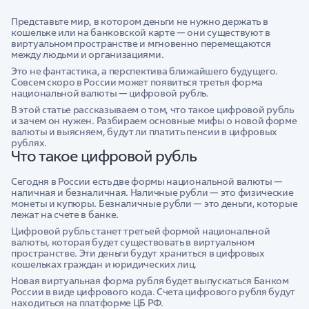
Представьте мир, в котором деньги не нужно держать в
кошельке или на банковской карте — они существуют в
виртуальном пространстве и мгновенно перемещаются
между людьми и организациями.
Это не фантастика, а перспектива ближайшего будущего.
Совсем скоро в России может появиться третья форма
национальной валюты — цифровой рубль.
В этой статье рассказываем о том, что такое цифровой рубль
и зачем он нужен. Разбираем основные мифы о новой форме
валюты и выясняем, будут ли платить пенсии в цифровых
рублях.
Что такое цифровой рубль
Сегодня в России есть две формы национальной валюты —
наличная и безналичная. Наличные рубли — это физические
монеты и купюры. Безналичные рубли — это деньги, которые
лежат на счете в банке.
Цифровой рубль станет третьей формой национальной
валюты, которая будет существовать в виртуальном
пространстве. Эти деньги будут храниться в цифровых
кошельках граждан и юридических лиц.
Новая виртуальная форма рубля будет выпускаться Банком
России в виде цифрового кода. Счета цифрового рубля будут
находиться на платформе ЦБ РФ.