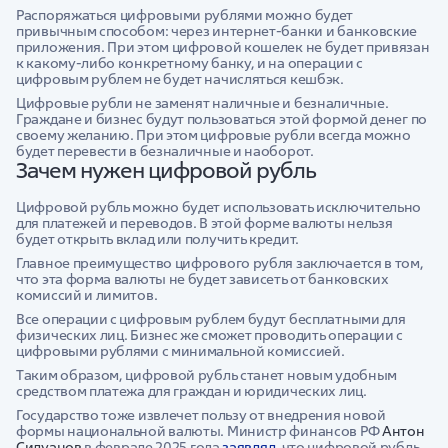
Распоряжаться цифровыми рублями можно будет
привычным способом: через интернет-банки и банковские
приложения. При этом цифровой кошелек не будет привязан
к какому-либо конкретному банку, и на операции с
цифровым рублем не будет начисляться кешбэк.
Цифровые рубли не заменят наличные и безналичные.
Граждане и бизнес будут пользоваться этой формой денег по
своему желанию. При этом цифровые рубли всегда можно
будет перевести в безналичные и наоборот.
Зачем нужен цифровой рубль
Цифровой рубль можно будет использовать исключительно
для платежей и переводов. В этой форме валюты нельзя
будет открыть вклад или получить кредит.
Главное преимущество цифрового рубля заключается в том,
что эта форма валюты не будет зависеть от банковских
комиссий и лимитов.
Все операции с цифровым рублем будут бесплатными для
физических лиц. Бизнес же сможет проводить операции с
цифровыми рублями с минимальной комиссией.
Таким образом, цифровой рубль станет новым удобным
средством платежа для граждан и юридических лиц.
Государство тоже извлечет пользу от внедрения новой
формы национальной валюты. Министр финансов РФ
Антон
Силуанов
в феврале 2025 года
заявлял
, что цифровой рубль