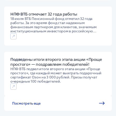
НПФ ВТБ отмечает 32 года работы
19 июля 2026
18 июля ВТБ Пенсионный фонд отметил 32 года
работы. За это время фонд стал надежным
финансовым партнером для клиентов, значимым
институциональным инвестором в российскую
экономику и лидером пенсионного рынка. Выплаты
пенсий клиентам за все время деятельности уже
превысили 200 млрд рублей.
Подведены итоги второго этапа акции «Проще
9 июля 2026
простого» — поздравляем победителей!
НПФ ВТБ подвел итоги второго этапа акции «Проще
простого», где каждый может выиграть подарочный
сертификат Озон на 3 000 рублей. Призы получат
очередные 100 победителей.
Посмотреть еще