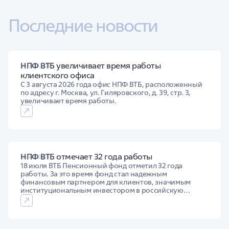
Последние новости
НПФ ВТБ увеличивает время работы
27 июля 2026
клиентского офиса
С 3 августа 2026 года офис НПФ ВТБ, расположенный
по адресу г. Москва, ул. Гиляровского, д. 39, стр. 3,
увеличивает время работы.
НПФ ВТБ отмечает 32 года работы
19 июля 2026
18 июля ВТБ Пенсионный фонд отметил 32 года
работы. За это время фонд стал надежным
финансовым партнером для клиентов, значимым
институциональным инвестором в российскую
экономику и лидером пенсионного рынка. Выплаты
пенсий клиентам за все время деятельности уже
превысили 200 млрд рублей.