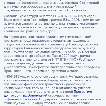
специалистов энергетической сферы, учредив 12 стипендий
для студентов образовательных организаций
среднепрофессионального и высшего образования.
Соглашение о сотрудничестве НПФ ВТБ и ПАО «РусГидро»
было подписано 4 сентября в рамках ВЭФ-2024, в нём одним
из пунктов закреплена стипендиальная поддержка фондом
учащихся, заключивших целевые договоры на обучение с
компаниями Группы «РусГидро».
На первоначальном этапе реализации стипендиальной
программы предполагается материальная поддержка
студентов образовательных организаций, находящихся на
территории Дальневосточного федерального округа, где
планируется создание дополнительных рабочих мест при
вводе новых энергообъектов. Так, в 2024 году в рамках
программы стипендиатами от НПФ ВТБ и ПАО «РусГидро»
станут студенты Дальневосточного федерального
университета, Приморского многопрофильного колледжа и
Промышленного колледжа энергетики и связи.
«НПФ ВТБ уже много лет сотрудничает с РусГидро в рамках
корпоративной пенсионной программы, в том числе по
повышению финансовой грамотности работников
компании. В этом году основное внимание мы уделяем
информационным мероприятиям по новой
Программе
долгосрочных сбережений
с государственным
софинансированием. Поддержка специалистов-энергетиков
стипендиями – еще одно стратегическое направление