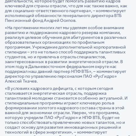
деятельности, которое будет помогать развитию кадров
ключевой для страны отрасли, что для нас также важно, как
для социально-ответственного партнера», – комментирует
исполняющий обязанности генерального директора ВТБ
Пенсионный фонд Андрей Осипов.
«На протяжении многих лет мы уделяем особое внимание
развитию и поддержанию кадрового резерва компании,
реализуя целевое обучение для абитуриентов в различных
образовательных организациях по профильным
программам. Учреждение дополнительной корпоративной
стипендии – это не только способ поддержать талантливых
студентов, но и привлечь в отрасль специалистов,
заинтересованных в развитии энергетической отрасли. В
этом году в Дальневосточном федеральном округе нас
поддержал наш давний партнер НПФ ВТБ», – комментирует
директор по управлению персоналом ПАО «РусГидро»
Алексей Ткачев.
«В условиях кадрового дефицита, с которым сегодня
сталкивается энергетическая отрасль, поддержка
талантливой молодежи становится особенно актуальной. И
стипендиальные программы играют ключевую роль в
формировании золотого кадрового состава страны в этой
важной для экономики отрасли. Уверен, что программа,
которую учредили ПАО «РусГидро» и НПФ ВТБ, будет не
только способствовать привлечению новых талантов, но и
создаст основу для развития инновационных решений и
технологий в сфере энергетики», – комментирует