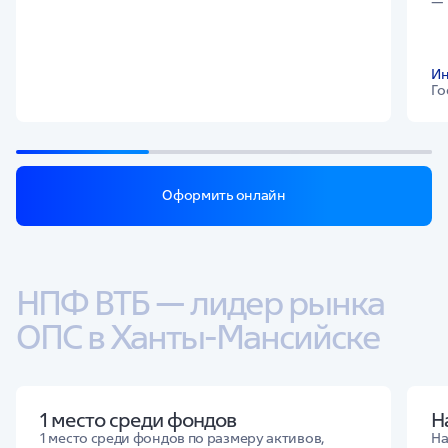
Ин
Го
Оформить онлайн
НПФ ВТБ — лидер рынка 
ОПС в Ханты-Мансийске
1 место среди фондов
Н
1 место среди фондов по размеру активов,
На