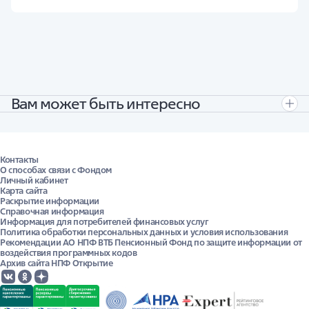
Вам может быть интересно
Узнайте о переводе ОПС в вашем городе.
Для онлайн-оформления перейдите по
ссылке
.
Контакты
О способах связи с Фондом
А
Абакан
Личный кабинет
Архангельск
Карта сайта
Астрахань
Раскрытие информации
Б
Справочная информация
Барнаул
Информация для потребителей финансовых услуг
Белгород
Политика обработки персональных данных и условия использования
Благовещенск
Рекомендации АО НПФ ВТБ Пенсионный Фонд по защите информации от
Брянск
воздействия программных кодов
В
Архив сайта НПФ Открытие
Великий Новгород
Владивосток
Владикавказ
Владимир