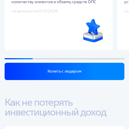
количеству клиентов и объему средств ОПС
ус
по данным на 31.12.2024
ru
Копить с лидером
Как не потерять 
инвестиционный доход