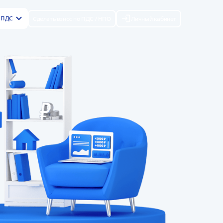
р ПДС
Сделать взнос по ПДС / НПО
Личный кабинет