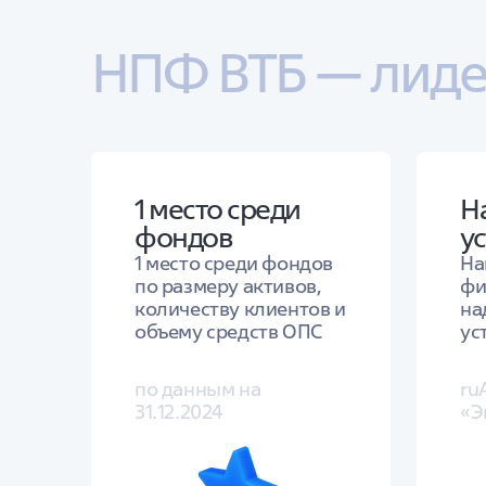
НПФ ВТБ — лиде
1 место среди
Н
фондов
у
1 место среди фондов
На
по размеру активов,
фи
количеству клиентов и
на
объему средств ОПС
ус
по данным на
ru
31.12.2024
«Э