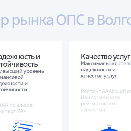
р рынка ОПС в Волг
адежность и
Качество услуг
стойчивость
Максимальная степ
надежности и
ивысший уровень
качества услуг
нансовой
дежности и
тойчивости
Рейтинг ААА|ru.pf| о
Национального
рейтингового
AAA по шкале
агентства
ксперт РА»