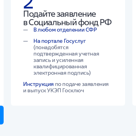
2
Подайте заявление
в Социальный фонд РФ
В любом отделении СФР
На портале Госуслуг
(понадобятся
подтвержденная учетная
запись и усиленная
квалифицированная
электронная подпись)
Инструкция
по подаче заявления
и выпуск УКЭП Госключ