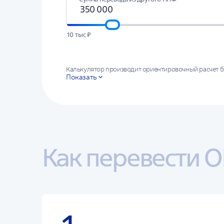
10 тыс ₽
Калькулятор производит ориентировочный расчет 
Показать
Ориентировочный расчет подготовлен на основе сре
клиентов АО НПФ ВТБ Пенсионный фонд за 2009-202
финансовых результатов будущей инвестиционной д
гарантирует доходности от инвестирования средств
результаты инвестирования в прошлом не определя
Как перевести 