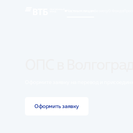
Частным лицам
Бизнесу
О Фонде
Прес
ОПС в Волгогра
Оформите заявку на перевод и присоедин
Оформить заявку