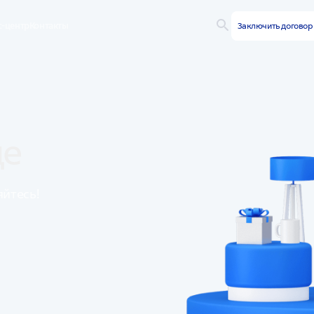
с-центр
Контакты
Заключить догово
де
яйтесь!