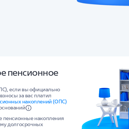
ое пенсионное
ПС), если вы официально
 взносы за вас платил
сионных накоплений (ОПС)
оснований
е пенсионные накопления
мму долгосрочных