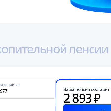
копительной пенсии
од рождения
Ваша пенсия составит
2 893 ₽