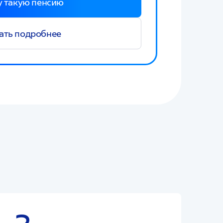
у такую пенсию
ать подробнее
пределенной на счета застрахованных лиц —
нный фонд не являются прогнозом относительно
ировочного размера пенсии. Государство не
акоплений может увеличиваться или уменьшаться,