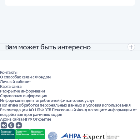
Вам может быть интересно
Узнайте о переводе ОПС в вашем городе.
Для онлайн-оформления перейдите по
ссылке
.
Контакты
О способах связи с Фондом
А
Абакан
Личный кабинет
Архангельск
Карта сайта
Астрахань
Раскрытие информации
Б
Справочная информация
Барнаул
Информация для потребителей финансовых услуг
Белгород
Политика обработки персональных данных и условия использования
Благовещенск
Рекомендации АО НПФ ВТБ Пенсионный Фонд по защите информации от
Брянск
воздействия программных кодов
В
Архив сайта НПФ Открытие
Великий Новгород
Владивосток
Владикавказ
Владимир