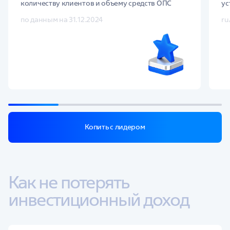
количеству клиентов и объему средств ОПС
ус
по данным на 31.12.2024
ru
Копить с лидером
Как не потерять 
инвестиционный доход