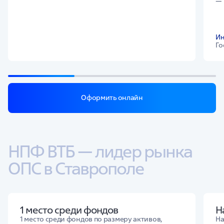
Ин
Го
Оформить онлайн
НПФ ВТБ — лидер рынка 
ОПС в Ставрополе
1 место среди фондов
Н
1 место среди фондов по размеру активов,
На