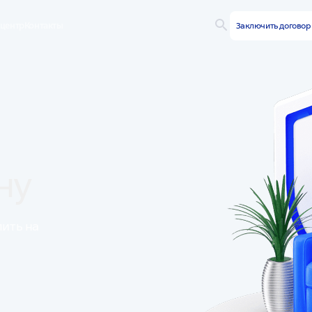
-центр
Контакты
Заключить догово
ну
пить на