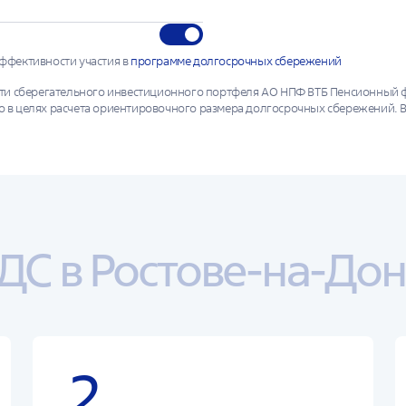
ффективности участия в
программе долгосрочных сбережений
ти сберегательного инвестиционного портфеля АО НПФ ВТБ Пенсионный фо
 в целях расчета ориентировочного размера долгосрочных сбережений. 
ты инвестирования в прошлом не определяют доходов в будущем. Государ
ожна потеря части сберегательных взносов в случае выплаты выкупной 
х сбережений предусматривают такую потерю.
ДС в Ростове-на-До
2