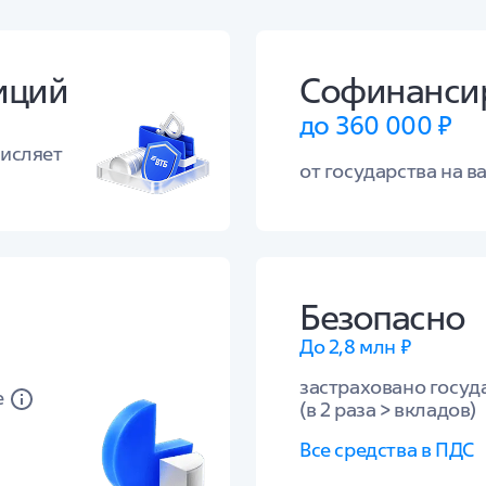
иций
Софинанси
до 360 000 ₽
числяет
от государства на ва
Безопасно
До 2,8 млн ₽
застраховано госуд
е
(в 2 раза > вкладов)
Все средства в ПДС