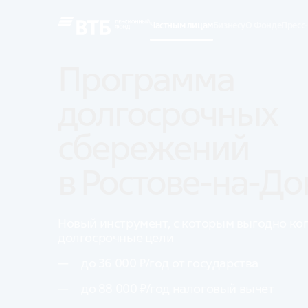
Частным лицам
Бизнесу
О Фонде
Пресс
Программа 
долгосрочных 
сбережений 
в Ростове-на-До
Новый инструмент, с которым выгодно ко
долгосрочные цели
до 36 000 ₽/год от государства
до 88 000 ₽/год налоговый вычет