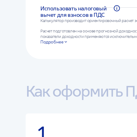
Использовать налоговый
вычет для взносов в ПДС
Калькулятор производит ориентировочный расчет э
Расчет подготовлен на основе прогнозной доходнос
показатели доходности применяются исключительно
Подробнее
размещения средств пенсионных резервов; результа
доходности размещения пенсионных резервов. Возм
сбережений и (или) условия договора долгосрочны
Как оформить П
1