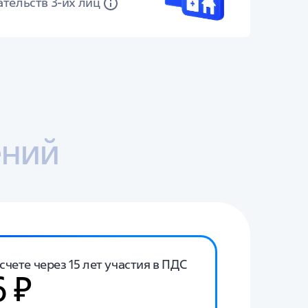
тельств 3-их лиц
ений
чете через 15 лет участия в ПДС
6 ₽