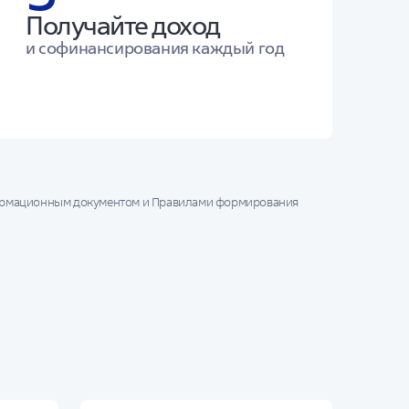
Получайте доход
и софинансирования каждый год
формационным документом и Правилами формирования
ет увеличиваться или уменьшаться, результаты
йствующим и заключенным в будущем договорам.