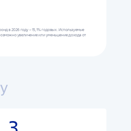
нд в 2026 году – 15,1% годовых. Используемые
Возможно увеличение или уменьшение дохода от
ство и Фонд не обещают и не гарантируют
суммы, если правила формирования долгосрочных
ну
3