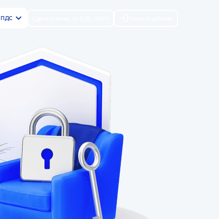
р ПДС
Сделать взнос по ПДС / НПО
Личный кабинет