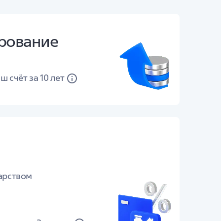
рование
ш счёт за 10 лет
арством