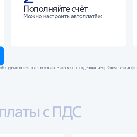
Пополняйте счёт
Можно настроить автоплатёж
еобходимо внимательно ознакомиться с его содержанием, Ключевым ин
ния пенсионных резервов. Доход от размещения пенсионных резервов мож
ем.
сбережений теряется право на получение софинансирования по всем де
платы с ПДС