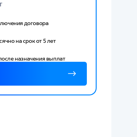
т
аключения договора
чно на срок от 5 лет
 после назначения выплат