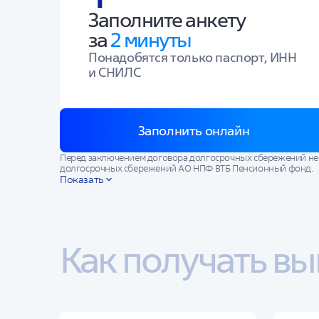
Заполните анкету
за
2 минуты
Понадобятся только паспорт, ИНН
и СНИЛС
Заполнить онлайн
Перед заключением договора долгосрочных сбережений н
долгосрочных сбережений АО НПФ ВТБ Пенсионный фонд.
Показать
Государство и Фонд не гарантируют доходности от размеще
инвестирования в прошлом не определяют доходов в будущ
При получении выкупной суммы по договору долгосрочных 
Как получать вы