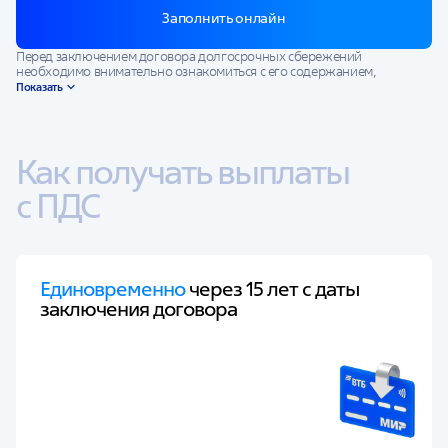
Заполнить онлайн
Перед заключением договора долгосрочных сбережений
необходимо внимательно ознакомиться с его содержанием,
Ключевым информационным документом и Правилами
Показать
формирования долгосрочных сбережений АО НПФ ВТБ Пенсионный
фонд.
Государство и Фонд не гарантируют доходности от размещения
пенсионных резервов. Доход от размещения пенсионных резервов
Как получать выплаты 
может увеличиваться или уменьшаться, результаты инвестирования
в прошлом не определяют доходов в будущем.
с ПДС
При получении выкупной суммы по договору долгосрочных
сбережений теряется право на получение софинансирования по всем
действующим и заключенным в будущем договорам.
Единовременно
через 15 лет с даты
заключения договора