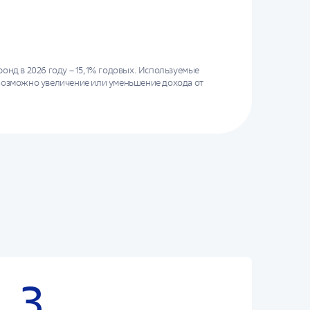
нд в 2026 году – 15,1% годовых. Используемые
Возможно увеличение или уменьшение дохода от
ство и Фонд не обещают и не гарантируют
суммы, если правила формирования долгосрочных
3