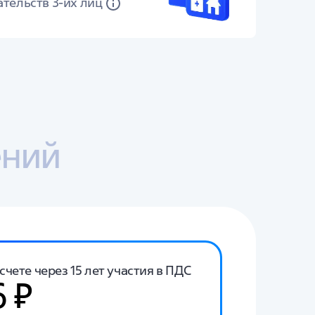
тельств 3-их лиц
ений
чете через 15 лет участия в ПДС
6 ₽