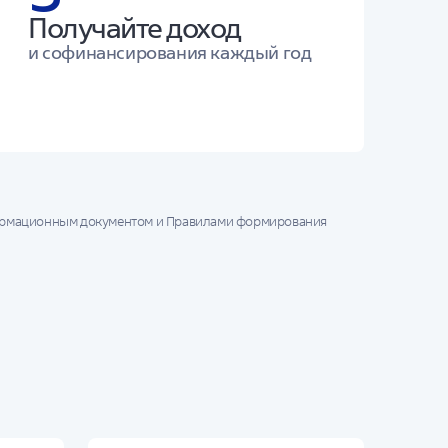
Получайте доход
и софинансирования каждый год
формационным документом и Правилами формирования
ет увеличиваться или уменьшаться, результаты
йствующим и заключенным в будущем договорам.