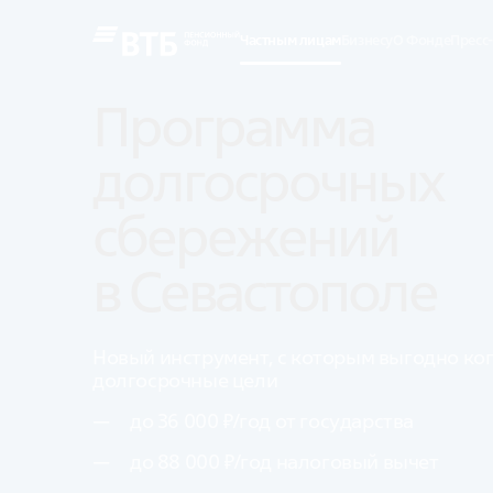
Частным лицам
Бизнесу
О Фонде
Пресс
Программа 
долгосрочных 
сбережений 
в Севастополе
Новый инструмент, с которым выгодно ко
долгосрочные цели
до 36 000 ₽/год от государства
до 88 000 ₽/год налоговый вычет