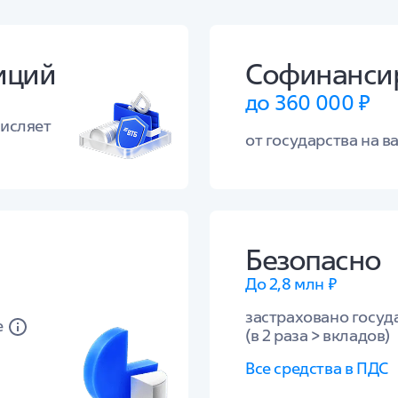
иций
Софинанси
до 360 000 ₽
числяет
от государства на ва
Безопасно
До 2,8 млн ₽
застраховано госуд
е
(в 2 раза > вкладов)
Все средства в ПДС