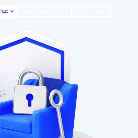
р ПДС
Сделать взнос по ПДС / НПО
Личный кабинет