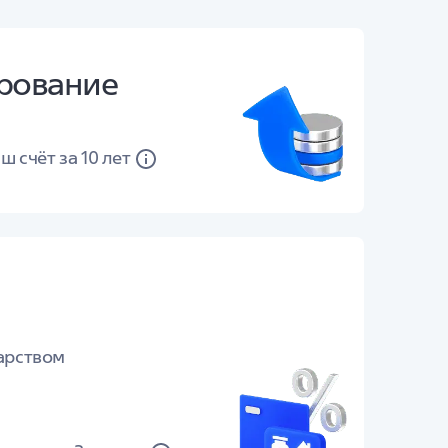
рование
ш счёт за 10 лет
арством