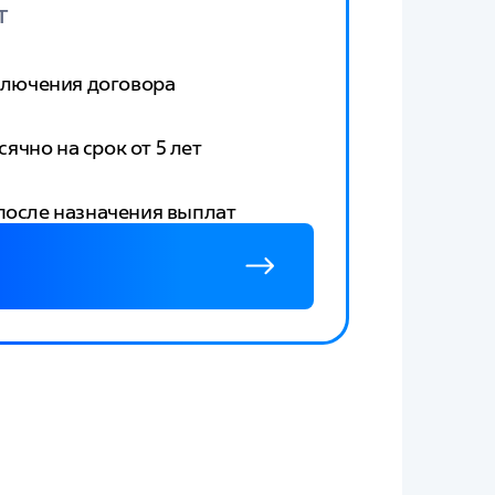
т
аключения договора
чно на срок от 5 лет
 после назначения выплат