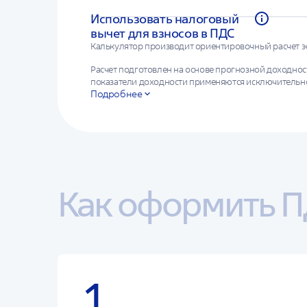
Использовать налоговый
вычет для взносов в ПДС
Калькулятор производит ориентировочный расчет э
Расчет подготовлен на основе прогнозной доходнос
показатели доходности применяются исключительно
Подробнее
размещения средств пенсионных резервов; результа
доходности размещения пенсионных резервов. Возм
сбережений и (или) условия договора долгосрочны
Как оформить П
1