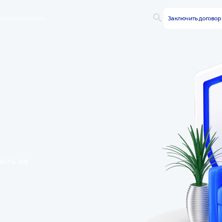
-центр
Контакты
Заключить догово
пить на