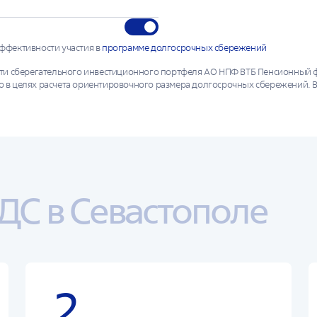
ффективности участия в
программе долгосрочных сбережений
ти сберегательного инвестиционного портфеля АО НПФ ВТБ Пенсионный фо
 в целях расчета ориентировочного размера долгосрочных сбережений. 
ты инвестирования в прошлом не определяют доходов в будущем. Государ
ожна потеря части сберегательных взносов в случае выплаты выкупной 
х сбережений предусматривают такую потерю.
ДС в Севастополе
2