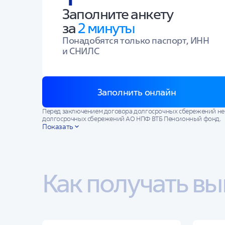
Заполните анкету
за
2 минуты
Понадобятся только паспорт, ИНН
и СНИЛС
Заполнить онлайн
Перед заключением договора долгосрочных сбережений н
долгосрочных сбережений АО НПФ ВТБ Пенсионный фонд.
Показать
Государство и Фонд не гарантируют доходности от размеще
инвестирования в прошлом не определяют доходов в будущ
При получении выкупной суммы по договору долгосрочных 
Как получать вы