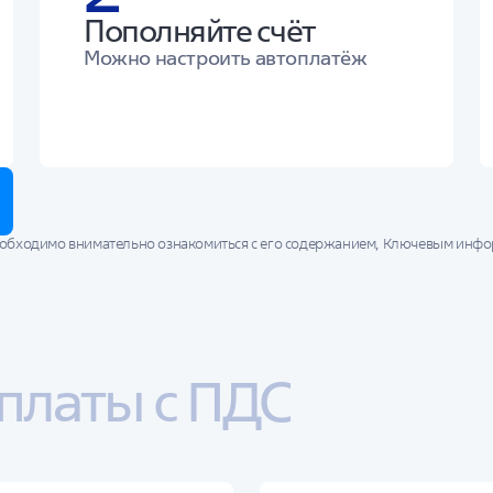
Пополняйте счёт
Можно настроить автоплатёж
еобходимо внимательно ознакомиться с его содержанием, Ключевым ин
ния пенсионных резервов. Доход от размещения пенсионных резервов мож
ем.
сбережений теряется право на получение софинансирования по всем де
платы с ПДС