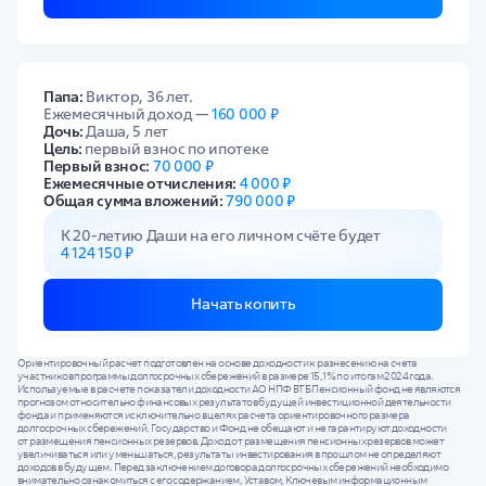
Папа:
Виктор, 36 лет.
Ежемесячный доход —
160 000 ₽
Дочь:
Даша, 5 лет
Цель:
первый взнос по ипотеке
Первый взнос:
70 000 ₽
Ежемесячные отчисления:
4 000 ₽
Общая сумма вложений:
790 000 ₽
К 20-летию Даши на его личном счёте будет
4 124 150 ₽
Начать копить
Ориентировочный расчет подготовлен на основе доходности к разнесению на счета
участников программы долгосрочных сбережений в размере 15,1% по итогам 2024 года.
Используемые в расчете показатели доходности АО НПФ ВТБ Пенсионный фонд не являются
прогнозом относительно финансовых результатов будущей инвестиционной деятельности
фонда и применяются исключительно в целях расчета ориентировочного размера
долгосрочных сбережений. Государство и Фонд не обещают и не гарантируют доходности
от размещения пенсионных резервов. Доход от размещения пенсионных резервов может
увеличиваться или уменьшаться, результаты инвестирования в прошлом не определяют
доходов в будущем. Перед заключением договора долгосрочных сбережений необходимо
внимательно ознакомиться с его содержанием, Уставом, Ключевым информационным