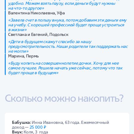
удобно. Можем взять паузу, если деньги будут нужны
на что-то другое»
Валентина Николаевна, Уфа
«Завела счет в пользу внука, потом добавим эти деньги ему
на учебу. С хорошей профессией будет проще устроиться
в жизни»
Светлана и Евгений, Подольск
«Дети в будущем скажут спасибо за нашу
предусмотрительность. Наши родители так поддержать нас
не могли»
Марина, Пермь
«Буду копить на совершеннолетие дочки. Хочу для нее
самое лучшее. Решила начать уже сейчас, потому что так
будет проще в будущем»
Сколько можно накопить?
Бабушка:
Инна Ивановна, 63 года. Ежемесячный
доход —
25 000 ₽
Внук:
Коля, 3 года