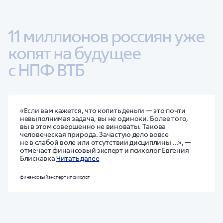
11 миллионов россиян уже 
копят на будущее 
с НПФ ВТБ
«Если вам кажется, что копить деньги — это почти
невыполнимая задача, вы не одиноки. Более того,
вы в этом совершенно не виноваты. Такова
человеческая природа. Зачастую дело вовсе
не в слабой воле или отсутствии дисциплины ...», —
отмечает финансовый эксперт и психолог Евгения
Блискавка
Читать далее
финансовый эксперт и психолог