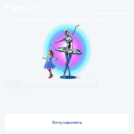
Онлайн-сервисы
Программа долгосрочных сбережений Тест-драйв
ПДС для накоплений
41% родителей хотят к 18-летию ребёнка накопить 3 млн ₽
Хочу накопить