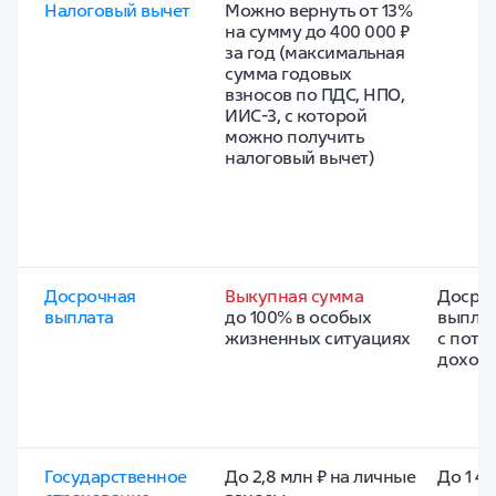
Налоговый вычет
Можно вернуть от 13% 
на сумму до 400 000 ₽ 
за год (максимальная 
сумма годовых 
взносов по ПДС, НПО, 
ИИС-3, с которой 
можно получить 
налоговый вычет)
Досрочная 
Выкупная сумма
Досроч
выплата
до 100% в особых 
выплат
жизненных ситуациях
с поте
доход
Государственное 
До 2,8 млн ₽ на личные 
До 1 40