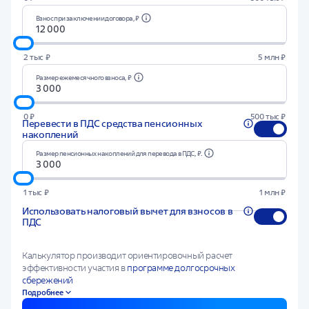
Взнос при заключении договора, ₽
2 тыс ₽
5 млн ₽
Размер ежемесячного взноса, ₽
0 ₽
500 тыс ₽
Перевести в ПДС средства пенсионных
накоплений
Размер пенсионных накоплений для перевода в ПДС, ₽.
1 тыс ₽
1 млн ₽
Использовать налоговый вычет для взносов в
ПДС
Калькулятор производит ориентировочный расчет
эффективности участия в
программе долгосрочных
сбережений
Подробнее
Расчет подготовлен на основе прогнозной доходности