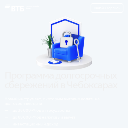
Онлайн-сервисы
Программа долгосрочных 
сбережений в Чебоксарах
Новый инструмент, с которым выгодно копить на
долгосрочные цели
до 36 000 ₽/год от государства
до 88 000 ₽/год налоговый вычет
инвестиционный доход