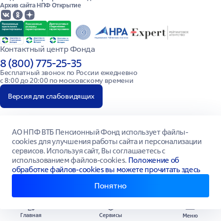
(форма 2020 года)
Архив сайта НПФ Открытие
Договор об обязательном пенсионном страховании
до 09.2024
Контактный центр Фонда
8 (800) 775-25-35
Бесплатный звонок по России ежедневно

с 8:00 до 20:00 по московскому времени
Версия для слабовидящих
АО НПФ ВТБ Пенсионный Фонд использует файлы-
Все права защищены © 2026. АО НПФ ВТБ Пенсионный Фонд Лицензия № 269/2
cookies для улучшения работы сайта и персонализации
от 18.10.2007 г. выдана Федеральной службой по финансовым рынкам. ИНН/
сервисов. Используя сайт, Вы соглашаетесь с
КПП 7709445387/770301001, ОГРН 1147799014692
использованием файлов-cookies.
Положение об
Сайт vtbnpf.ru зарегистрирован как СМИ, ЭЛ №ФС77-59877 от 17.11.2014 г.
обработке файлов-cookies вы можете прочитать здесь
Понятно
Главная
Сервисы
Меню